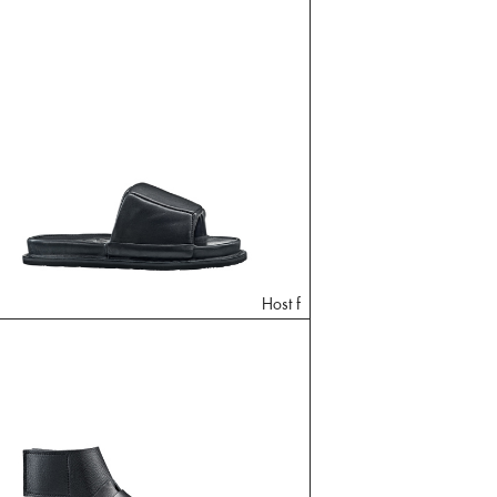
Host f