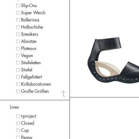
Slip-Ons
Super Weich
Ballerinas
Halbschuhe
Sneakers
Absätze
Plateaus
Vegan
Stiefeletten
Stiefel
Fellgefüttert
Kollaborationen
Große Größen
Lines
t-project
Closed
Cup
Penna