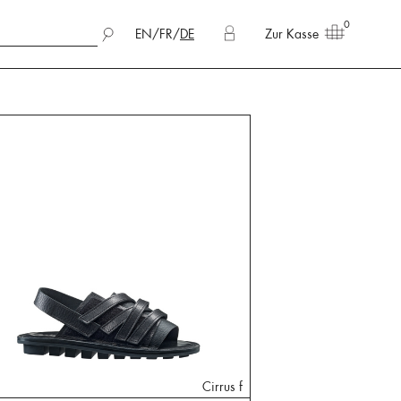
0
EN
/
FR
/
DE
Zur Kasse
Cirrus f