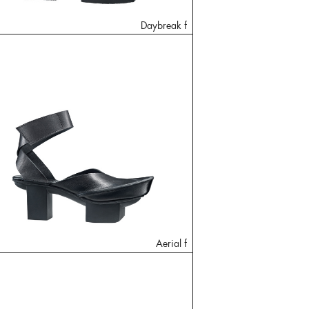
Daybreak f
Aerial f