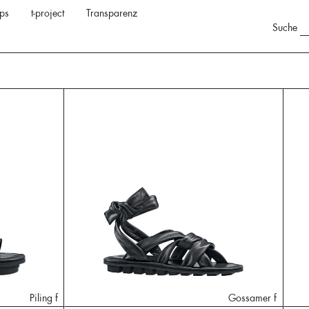
ps
t-project
Transparenz
Suche
Piling f
Gossamer f