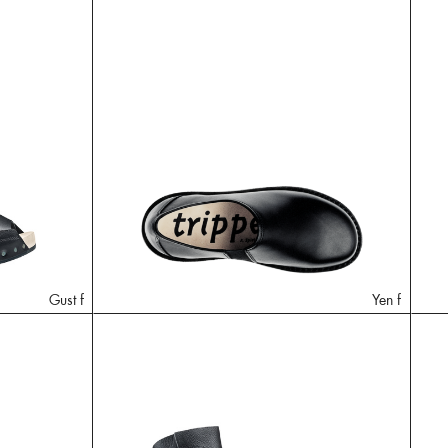
Gust f
Yen f