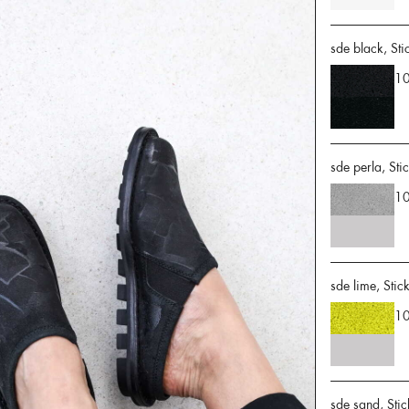
sde black, Sti
10
sde perla, Sti
10
sde lime, Stic
10
sde sand, Sti