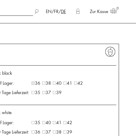
0
EN
/
FR
/
DE
Zur Kasse
k black
f Lager:
36
38
40
41
42
 Tage Lieferzeit:
35
37
39
k white
f Lager:
35
40
41
42
 Tage Lieferzeit:
36
37
38
39