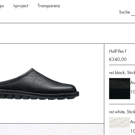
ps
t-project
Transparenz
Suche
Half-Yen f
€340,00
vst black, Stic
Au
10
vst white, Stic
Au
10