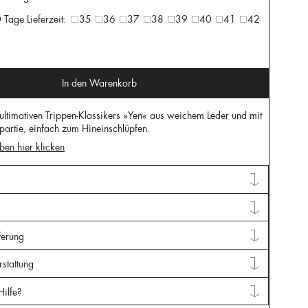
 Tage Lieferzeit:
35
36
37
38
39
40
41
42
In den Warenkorb
ultimativen Trippen-Klassikers »Yen« aus weichem Leder und mit
partie, einfach zum Hineinschlüpfen.
ben hier klicken
ferung
stattung
Hilfe?