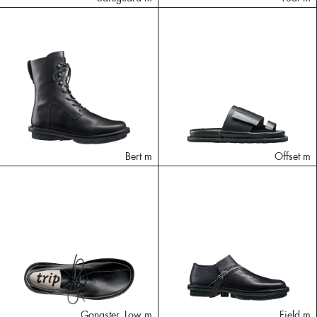
Bert m
Offset m
Gangster_Low m
Field m