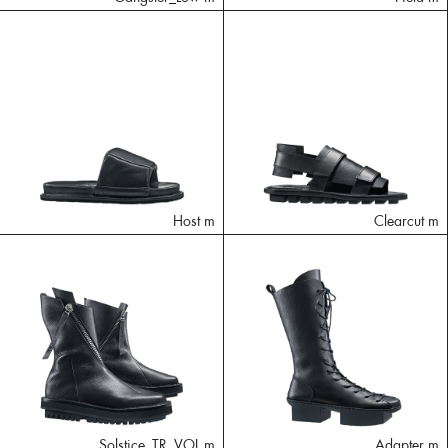
Host m
Clearcut m
Solstice_TR_VOL m
Adapter m