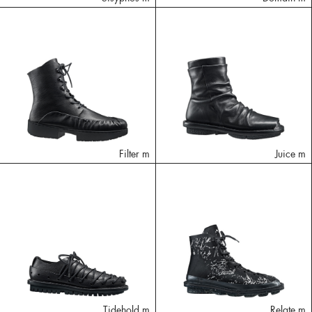
Filter m
Juice m
Tidehold m
Relate m