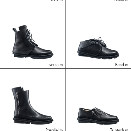
Inverse m
Bend m
Parallel m
Triptych m