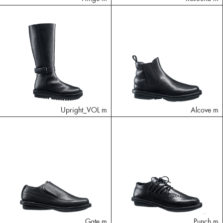
Upright_VOL m
Alcove m
Gate m
Punch m