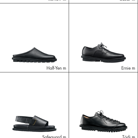
Half-Yen m
Ernie m
Safeguard m
Tödi m