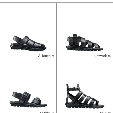
Alliance m
Network m
Review m
Cäsar m