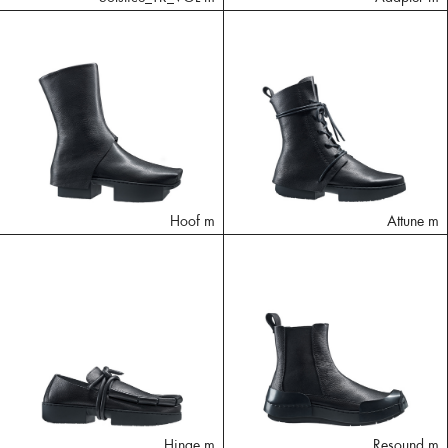
Hoof m
Attune m
Hinge m
Resound m