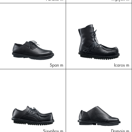
Span m
Icaros m
Sisyphos m
Domain m