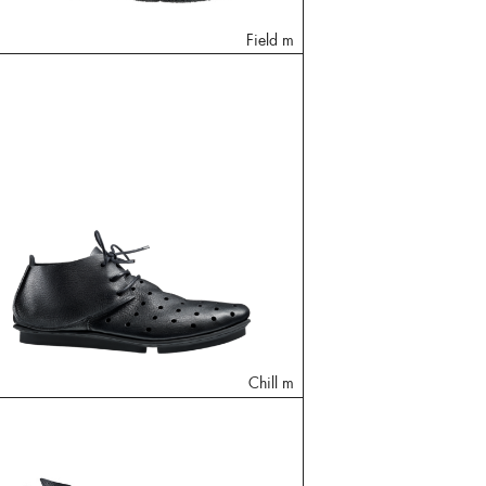
Field m
Chill m