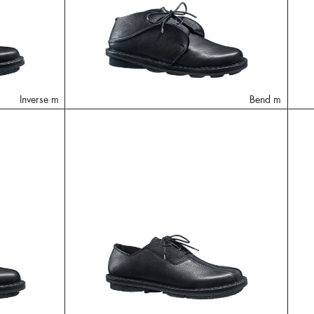
Inverse m
Bend m