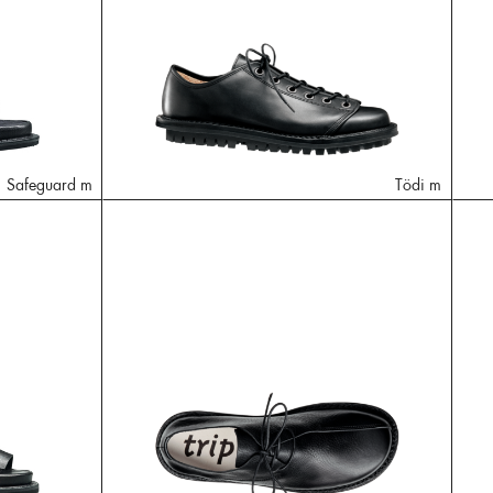
Safeguard m
Tödi m