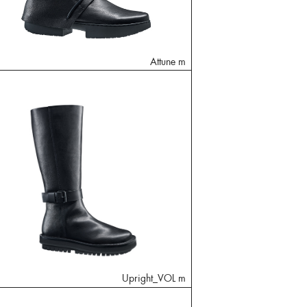
Attune m
Upright_VOL m