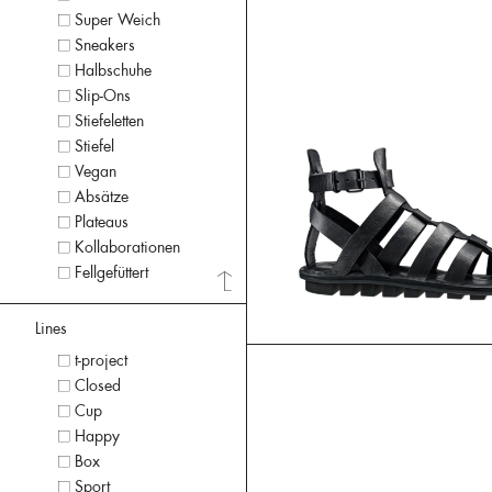
Super Weich
Sneakers
Halbschuhe
Slip-Ons
Stiefeletten
Stiefel
Vegan
Absätze
Plateaus
Kollaborationen
Fellgefüttert
Lines
t-project
Closed
Cup
Happy
Box
Sport