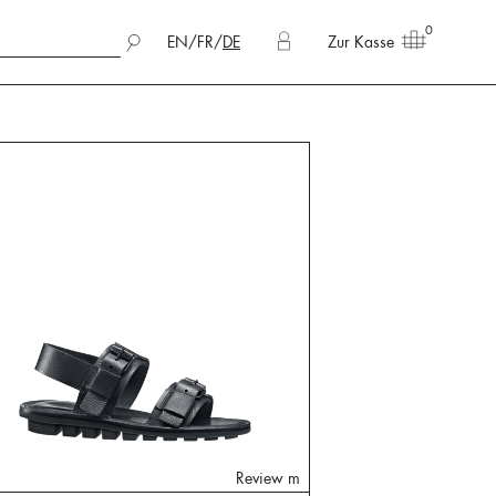
0
EN
/
FR
/
DE
Zur Kasse
Review m