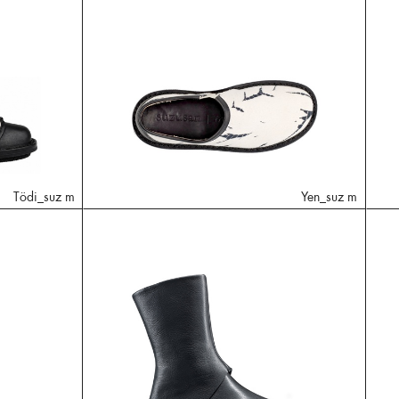
Tödi_suz m
Yen_suz m