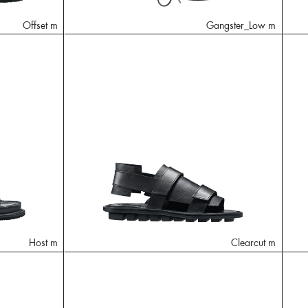
Offset m
Gangster_Low m
Host m
Clearcut m