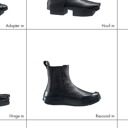
Adapter m
Hoof m
Hinge m
Resound m