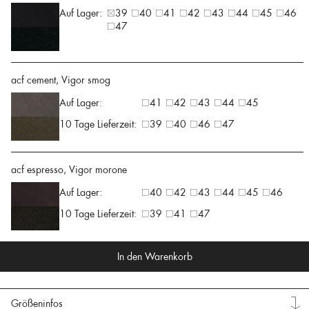
Auf Lager:
39
40
41
42
43
44
45
46
47
acf cement, Vigor smog
Auf Lager:
41
42
43
44
45
10 Tage Lieferzeit:
39
40
46
47
acf espresso, Vigor morone
Auf Lager:
40
42
43
44
45
46
10 Tage Lieferzeit:
39
41
47
In den Warenkorb
Größeninfos