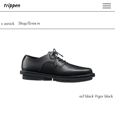
Shop
/Ernie m
< zurück
acf black Vigor black