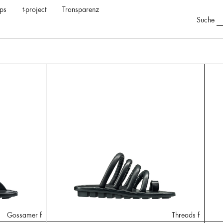
ps
t-project
Transparenz
Suche
Gossamer f
Threads f