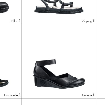
Pillar f
Zigzag f
Dismantle f
Glance f