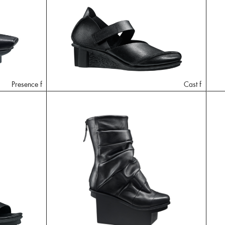
Presence f
Cast f