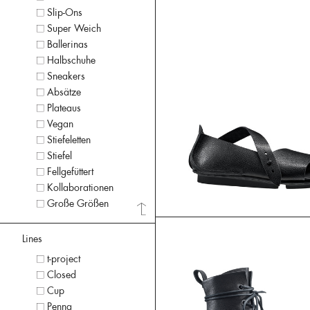
Slip-Ons
Super Weich
Ballerinas
Halbschuhe
Sneakers
Absätze
Plateaus
Vegan
Stiefeletten
Stiefel
Fellgefüttert
Kollaborationen
Große Größen
Lines
t-project
Closed
Cup
Penna