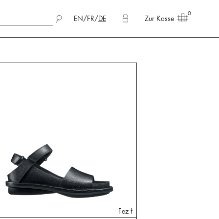
0
EN
/
FR
/
DE
Zur Kasse
Fez f