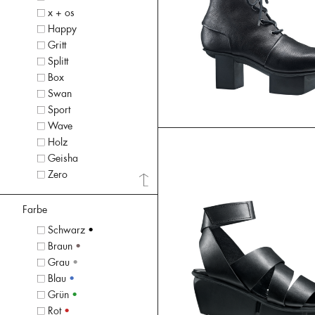
x + os
Happy
Gritt
Splitt
Box
Swan
Sport
Wave
Holz
Geisha
Zero
Farbe
Schwarz
•
Braun
•
Grau
•
Blau
•
Grün
•
Rot
•