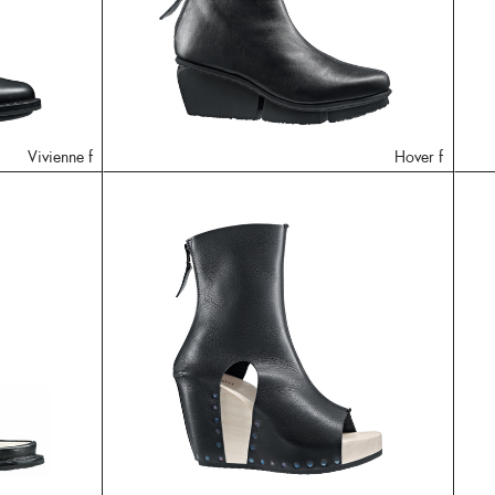
Vivienne f
Hover f