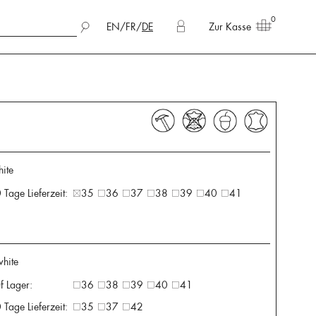
0
EN
/
FR
/
DE
Zur Kasse
hite
 Tage Lieferzeit:
35
36
37
38
39
40
41
white
f Lager:
36
38
39
40
41
 Tage Lieferzeit:
35
37
42