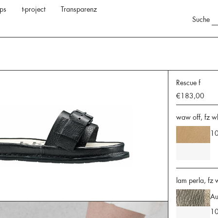
ps
t-project
Transparenz
Suche
Rescue f
€183,00
waw off, fz w
10
lam perla, fz 
Au
10