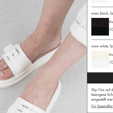
waw black, fz
Au
10
waw white, fz
Au
10
Slip Ons auf d
bezogene Schn
eingestellt we
Für Spezialfar