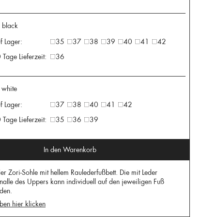
 black
f Lager:
35
37
38
39
40
41
42
 Tage Lieferzeit:
36
 white
f Lager:
37
38
40
41
42
 Tage Lieferzeit:
35
36
39
In den Warenkorb
er Zori-Sohle mit hellem Raulederfußbett. Die mit Leder
alle des Uppers kann individuell auf den jeweiligen Fuß
rden.
ben hier klicken