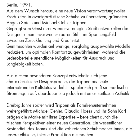
Berlin, 1991.
Aus dem Wunsch heraus, eine neue Vision verantwortungsvoller
Produktion in avantgardistische Schuhe zu übersetzen, gründeten
Angela Spieth und Michael Oehler Trippen.
Geprägt vom Geist ihrer wiedervereinigten Stadt entwickelten die
Designer einen unverwechselbaren Stil – im Spannungsfeld
zwischen Zurückhaltung und Kreativität.
Gummisohlen wurden auf wenige, sorgfältig ausgewählte Modelle
reduziert, um optimalen Komfort zu gewährleisten, während die
Lederoberteile unendliche Möglichkeiten für Ausdruck und
Langlebigkeit boten.
Aus diesem besonderen Konzept entwickelte sich jene
charakteristische Designsprache, die Trippen bis heute
internationalen Kultstatus verleiht – spielerisch greift sie modische
Strömungen auf, überdauert sie jedoch mit einer zeitlosen Ästhetik.
Dreißig Jahre später wird Trippen als Familienunternehmen
weitergeführt: Michael Oehler, Claudia Hoess und ihr Sohn Karl
prägen die Marke mit ihrer Expertise – bereichert durch die
frischen Perspektiven einer neuen Generation. Ein wesentlicher
Bestandteil des Teams sind die zahlreichen Schuhmacher:innen, die
unsere ethische, interne Produktion ausmachen.