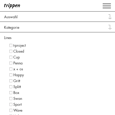
Auswahl
Kategorie
Lines
t-project
Closed
Cup
Penna
x + os
Happy
Gritt
Splitt
Box
Swan
Sport
Wave