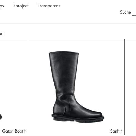
ps
t-project
Transparenz
Suche
ert
Gator_Boot f
Sanft f