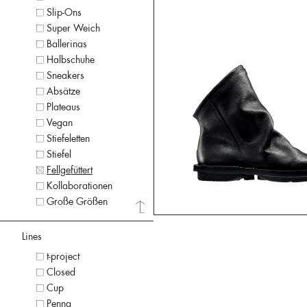
Slip-Ons
Super Weich
Ballerinas
Halbschuhe
Sneakers
Absätze
Plateaus
Vegan
Stiefeletten
Stiefel
Fellgefüttert
Kollaborationen
Große Größen
Lines
t-project
Closed
Cup
Penna