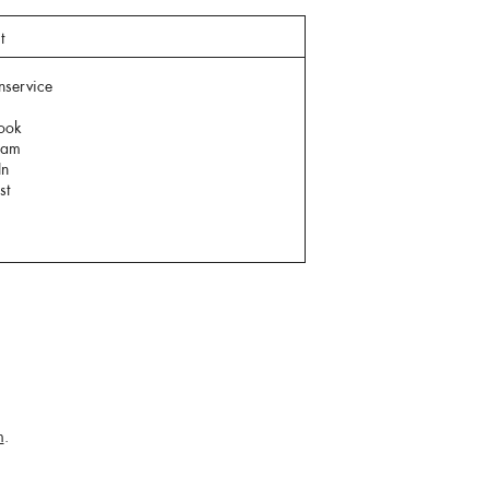
t
nservice
ook
ram
In
st
m
.