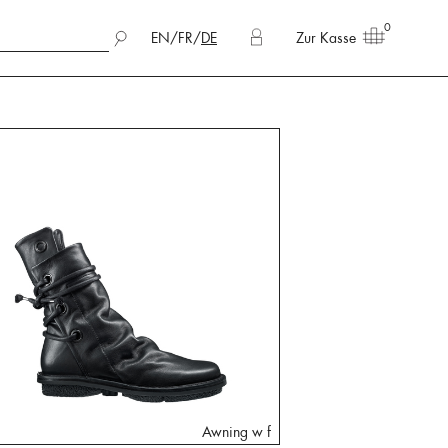
0
EN
/
FR
/
DE
Zur Kasse
Awning w f