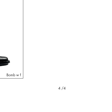
Bomb w f
4
/4