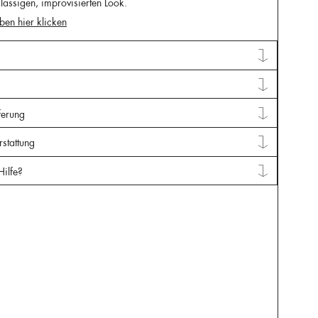
 lässigen, improvisierten Look.
ben hier klicken
ferung
stattung
Hilfe?