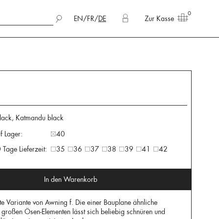
0
EN
/
FR
/
DE
Zur Kasse
 black, Katmandu black
f Lager:
40
 Tage Lieferzeit:
35
36
37
38
39
41
42
In den Warenkorb
erte Variante von Awning f. Die einer Bauplane ähnliche
 großen Ösen-Elementen lässt sich beliebig schnüren und