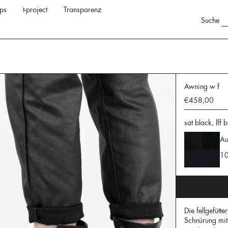
ps
t-project
Transparenz
Suche
Awning w f
€458,00
sat black, lff
Au
10
Die fellgefütt
Schnürung mit