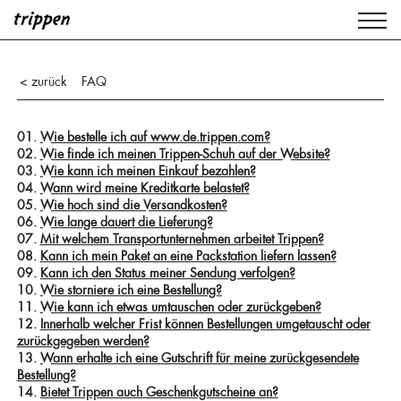
FAQ
< zurück
01.
Wie bestelle ich auf www.de.trippen.com?
02.
Wie finde ich meinen Trippen-Schuh auf der Website?
03.
Wie kann ich meinen Einkauf bezahlen?
04.
Wann wird meine Kreditkarte belastet?
05.
Wie hoch sind die Versandkosten?
06.
Wie lange dauert die Lieferung?
07.
Mit welchem Transportunternehmen arbeitet Trippen?
08.
Kann ich mein Paket an eine Packstation liefern lassen?
09.
Kann ich den Status meiner Sendung verfolgen?
10.
Wie storniere ich eine Bestellung?
11.
Wie kann ich etwas umtauschen oder zurückgeben?
12.
Innerhalb welcher Frist können Bestellungen umgetauscht oder
zurückgegeben werden?
13.
Wann erhalte ich eine Gutschrift für meine zurückgesendete
Bestellung?
14.
Bietet Trippen auch Geschenkgutscheine an?