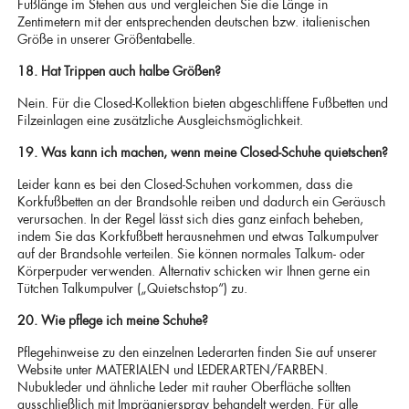
Fußlänge im Stehen aus und vergleichen Sie die Länge in
Zentimetern mit der entsprechenden deutschen bzw. italienischen
Größe in unserer Größentabelle.
18. Hat Trippen auch halbe Größen?
Nein. Für die Closed-Kollektion bieten abgeschliffene Fußbetten und
Filzeinlagen eine zusätzliche Ausgleichsmöglichkeit.
19. Was kann ich machen, wenn meine Closed-Schuhe quietschen?
Leider kann es bei den Closed-Schuhen vorkommen, dass die
Korkfußbetten an der Brandsohle reiben und dadurch ein Geräusch
verursachen. In der Regel lässt sich dies ganz einfach beheben,
indem Sie das Korkfußbett herausnehmen und etwas Talkumpulver
auf der Brandsohle verteilen. Sie können normales Talkum- oder
Körperpuder verwenden. Alternativ schicken wir Ihnen gerne ein
Tütchen Talkumpulver („Quietschstop“) zu.
20. Wie pflege ich meine Schuhe?
Pflegehinweise zu den einzelnen Lederarten finden Sie auf unserer
Website unter MATERIALEN und LEDERARTEN/FARBEN.
Nubukleder und ähnliche Leder mit rauher Oberfläche sollten
ausschließlich mit Imprägnierspray behandelt werden. Für alle