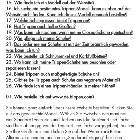
15.
Wie finde ich ein Modell auf der Website?
16.
Ich suche ein bestimmtes Trippen-Modell, kann es aber auf der
Website nicht finden. Kann ich dieses Modell dennoch bestellen?
17.
Welche Schuhgrössen bietet Trippen an?
18.
Hat Trippen auch halbe Größen?
19.
Was kann ich machen, wenn meine Closed-Schuhe quietschen?
20.
Wie pflege ich meine Schuhe?
21.
Das Leder meiner Schuhe ist mit der Zeit bräunlich geworden,
was kann ich tun?
22.
Wie bestelle ich Schnürsenkel und Korkfußbetten?
23.
Wo kann ich meine Trippen-Schuhe neu besohlen oder
reparieren lassen?
24.
Bietet Trippen auch maßgefertigte Schuhe an?
25.
Gibt es bei Trippen auch Schuhe aus veganem Material?
26.
Wie finde ich einen Trippen-Händler in meiner Nähe?
01. Wie bestelle ich auf www.de.trippen.com?
Sie können ganz einfach über unsere Website bestellen: Klicken Sie
auf das gewünschte Modell. Wählen Sie zwischen den maximal
vier Standard-Lederarten und -farben aus (die Sohlenart und -farbe
sind hier abhängig von der Lederart und -farbe vorgegeben). Suchen
Sie Ihre Größe aus und klicken Sie auf den Warenkorb-Button.
Alternativ können Sie auch eine „Sonderanfertigung“ bestellen.