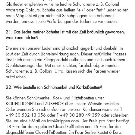
Glattleder empfehlen wir eine leichte Schuhcreme z. B. Collonil
Waterstop Colours. Schuhe aus hellem "elk" oder "mfl" Leder sollten
nach Möglichkeit gar nicht mit Schuhpflegemitteln behandelt
werden, um eventuelle Verfärbungen des Leders zu vermeiden.
21. Das Leder meiner Schuhe ist mit der Zeit bräunlich geworden,
was kann ich tun?
Die meisten unserer Leder sind pflanzlich gegerbt und dunkeln im
Lauf der Zeit durch Lichteinwirkung nach. Dieser natürliche Prozess
lässt sich durch kein Pflegeprodukt aufhalten und stellt auch keinen
Qualitätsmangel dar. Mit einer leichten, farblich abgestimmten
Schuhcreme, z. B. Collonil Ultra, lassen sich die Farben wieder
auffrischen.
22. Wie bestelle ich Schnürsenkel und Korkußbetten?
Sie können Schnürsenkel, Kork- und Filzfußbetten unter
KOLLEKTIONEN und ZUBEHÖR über unsere Website bestellen.
Oder wenden Sie sich einfach an unseren Kundenservice unter T
+49 30 532 13 056 oder F +49 30 280 49 359 oder schreiben
Sie uns eine E-Mail an
info@trippen.com
. Der Preis pro Paar beträgt
18 Euro für die regulären Closed-Fußbetten und 16 Euro für die
abgeschliffenen Closed-Fußbetten. Ein Paar Senkel kostet 6 Euro.