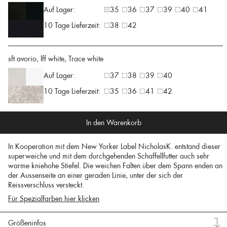
Auf Lager:
35
36
37
39
40
41
10 Tage Lieferzeit:
38
42
sft avorio, lff white, Trace white
Auf Lager:
37
38
39
40
10 Tage Lieferzeit:
35
36
41
42
In den Warenkorb
In Kooperation mit dem New Yorker Label NicholasK. entstand dieser
superweiche und mit dem durchgehenden Schaffellfutter auch sehr
warme kniehohe Stiefel. Die weichen Falten über dem Spann enden an
der Aussenseite an einer geraden Linie, unter der sich der
Reissverschluss versteckt.
Für Spezialfarben hier klicken
Größeninfos