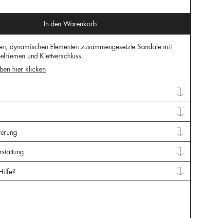
In den Warenkorb
en, dynamischen Elementen zusammengesetzte Sandale mit
lriemen und Klettverschluss.
ben hier klicken
ferung
stattung
Hilfe?