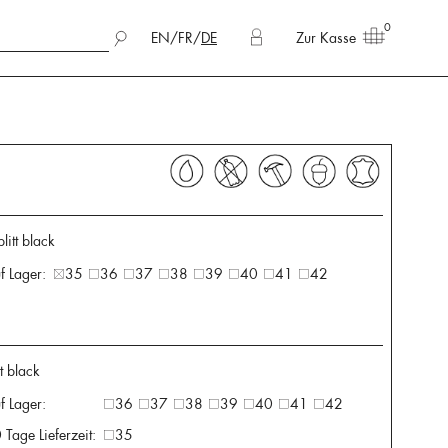
0
EN
/
FR
/
DE
Zur Kasse
itt black
f Lager:
35
36
37
38
39
40
41
42
tt black
f Lager:
36
37
38
39
40
41
42
 Tage Lieferzeit:
35