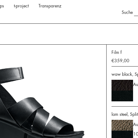
ps
t-project
Transparenz
Suche
Film f
€359,00
waw black, Spl
Au
lam steel, Spli
Au
10