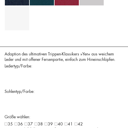
Adaption des ultimativen Trippen-Klassikers »Yen« aus weichem
Leder und mit offener Fersenpartie, einfach zum Hineinschlüpfen.
Ledertyp/Farbe:
Sohlentyp/Farbe:
Größe wählen:
35
36
37
38
39
40
41
42