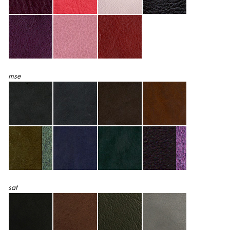
mse
sat