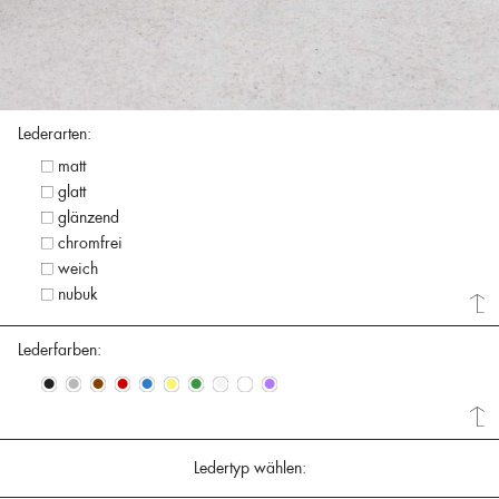
Lederarten:
matt
glatt
glänzend
chromfrei
weich
nubuk
Lederfarben:
•
•
•
•
•
•
•
•
•
•
Ledertyp wählen: