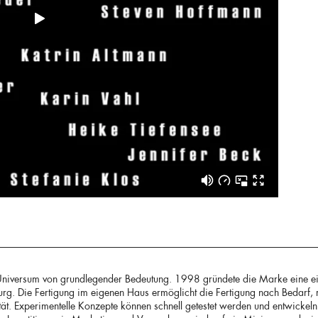
n-Universum von grundlegender Bedeutung. 1998 gründete die Marke eine ei
g. Die Fertigung im eigenen Haus ermöglicht die Fertigung nach Bedarf, 
lität. Experimentelle Konzepte können schnell getestet werden und entwickeln