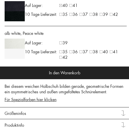
Auf Lager:
40
41
10 Tage Lieferzeit:
35
36
37
38
39
42
alb white, Peace white
Auf Lager:
39
10 Tage Lieferzeit:
35
36
37
38
40
41
42
In den Warenkorb
Bei diesem weichen Halbschuh bilden gerade, geometrische Formen
ein asymmetrisches und außen umgefaltetes Schnürelement.
Für Spezialfarben hier klicken
Größeninfos
Produktinfo