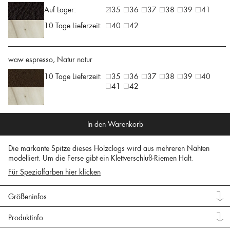
Auf Lager:
35
36
37
38
39
41
10 Tage Lieferzeit:
40
42
waw espresso, Natur natur
10 Tage Lieferzeit:
35
36
37
38
39
40
41
42
In den Warenkorb
Die markante Spitze dieses Holzclogs wird aus mehreren Nähten
modelliert. Um die Ferse gibt ein Klettverschluß-Riemen Halt.
Für Spezialfarben hier klicken
Größeninfos
Produktinfo