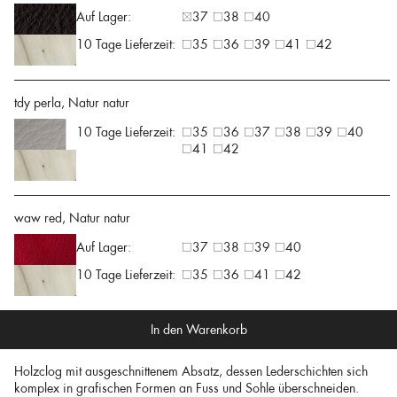
Auf Lager:
37
38
40
10 Tage Lieferzeit:
35
36
39
41
42
tdy perla, Natur natur
10 Tage Lieferzeit:
35
36
37
38
39
40
41
42
waw red, Natur natur
Auf Lager:
37
38
39
40
10 Tage Lieferzeit:
35
36
41
42
In den Warenkorb
Holzclog mit ausgeschnittenem Absatz, dessen Lederschichten sich
komplex in grafischen Formen an Fuss und Sohle überschneiden.