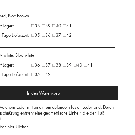
red, Bloc brown
f Lager:
38
39
40
41
 Tage Lieferzeit:
35
36
37
42
w white, Bloc white
f Lager:
36
37
38
39
40
41
 Tage Lieferzeit:
35
42
In den Warenkorb
 weichem Leder mit einem umlaufendem festen Lederrand. Durch
chnürung entsteht eine geometrische Einheit, die den Fuß
t.
ben hier klicken