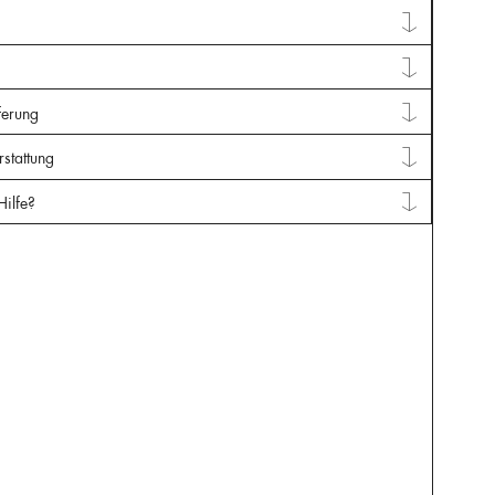
ferung
stattung
Hilfe?