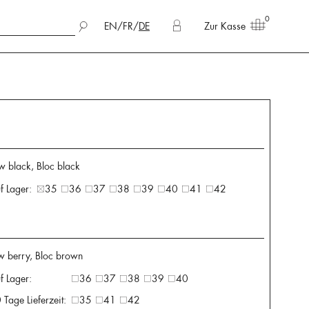
0
EN
/
FR
/
DE
Zur Kasse
w black, Bloc black
f Lager:
35
36
37
38
39
40
41
42
w berry, Bloc brown
f Lager:
36
37
38
39
40
 Tage Lieferzeit:
35
41
42