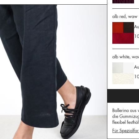
alb red, waw 
Au
10
alb white, wa
Au
10
Ballerina aus
die Gummizugs
flexibel festhäl
Für Spezialfar