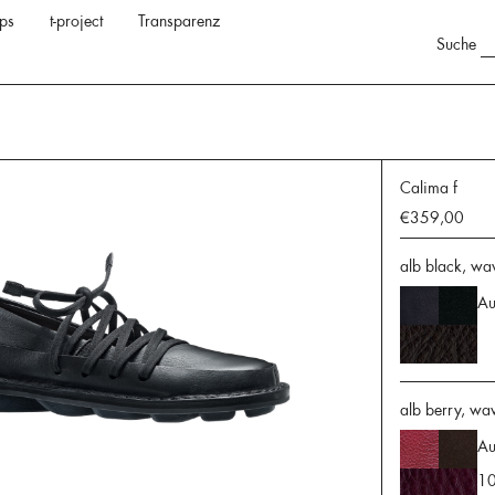
ps
t-project
Transparenz
Suche
Calima f
€359,00
alb black, wa
Au
alb berry, wa
Au
10