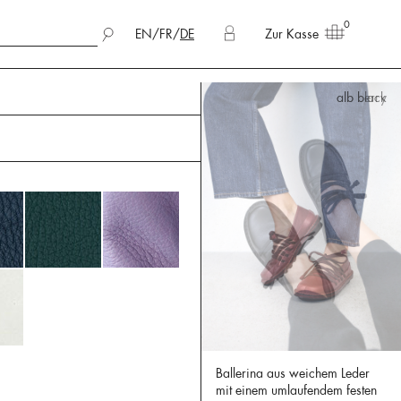
0
EN
/
FR
/
DE
Zur Kasse
alb berry
Ballerina aus weichem Leder
mit einem umlaufendem festen