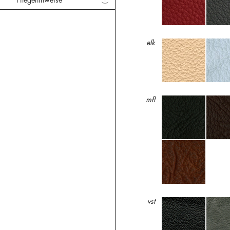
Pflegehinweise
elk
mfl
vst