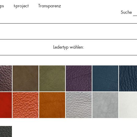
ps
t-project
Transparenz
Suche
Ledertyp wählen: