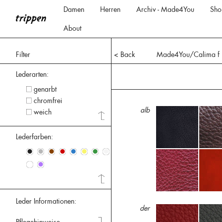
Damen
Herren
Archiv - Made4You
Sho
About
Filter
< Back
Made4You/Calima f
Lederarten:
genarbt
chromfrei
alb
weich
Lederfarben:
•
•
•
•
•
•
•
•
•
•
Leder Informationen:
der