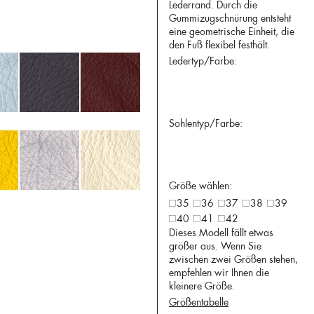
Lederrand. Durch die
Gummizugschnürung entsteht
eine geometrische Einheit, die
den Fuß flexibel festhält.
Ledertyp/Farbe:
Sohlentyp/Farbe:
Größe wählen:
35
36
37
38
39
40
41
42
Dieses Modell fällt etwas
größer aus. Wenn Sie
zwischen zwei Größen stehen,
empfehlen wir Ihnen die
kleinere Größe.
Größentabelle