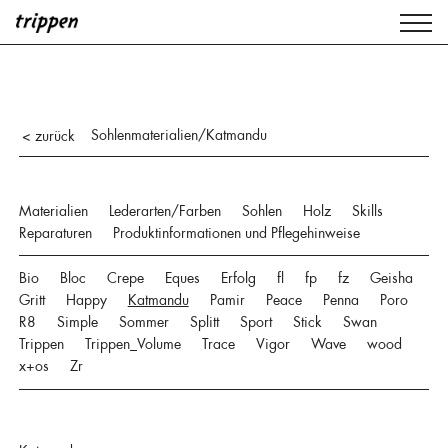
Sohlenmaterialien/Katmandu
< zurück
Materialien
Lederarten/Farben
Sohlen
Holz
Skills
Reparaturen
Produktinformationen und Pflegehinweise
Bio
Bloc
Crepe
Eques
Erfolg
fl
fp
fz
Geisha
Gritt
Happy
Katmandu
Pamir
Peace
Penna
Poro
R8
Simple
Sommer
Splitt
Sport
Stick
Swan
Trippen
Trippen_Volume
Trace
Vigor
Wave
wood
x+os
Zr