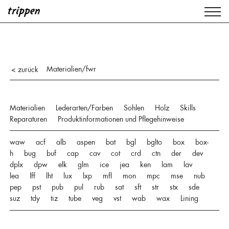
Materialien/fwr
< zurück
Materialien
Lederarten/Farben
Sohlen
Holz
Skills
Reparaturen
Produktinformationen und Pflegehinweise
waw
acf
alb
aspen
bat
bgl
bglto
box
box-
h
bug
buf
cap
cav
cot
crd
ctn
der
dev
dplx
dpw
elk
glm
ice
jea
ken
lam
lav
lea
lff
lht
lux
lxp
mfl
mon
mpc
mse
nub
pep
pst
pub
pul
rub
sat
sft
str
stx
sde
suz
tdy
tiz
tube
veg
vst
wab
wax
Lining