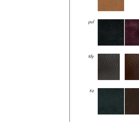
pul
tdy
tiz