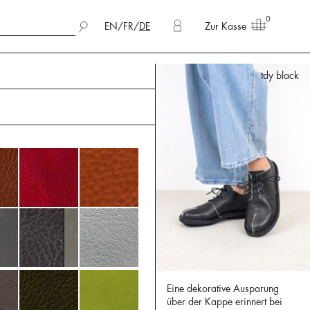
0
EN
/
FR
/
DE
Zur Kasse
tdy black
Eine dekorative Ausparung
über der Kappe erinnert bei