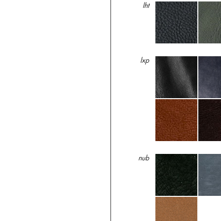
lht
lxp
nub