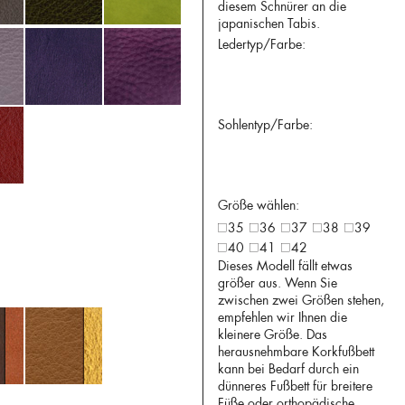
diesem Schnürer an die
japanischen Tabis.
Ledertyp/Farbe:
Sohlentyp/Farbe:
Größe wählen:
35
36
37
38
39
40
41
42
Dieses Modell fällt etwas
größer aus. Wenn Sie
zwischen zwei Größen stehen,
empfehlen wir Ihnen die
kleinere Größe. Das
herausnehmbare Korkfußbett
kann bei Bedarf durch ein
dünneres Fußbett für breitere
Füße oder orthopädische