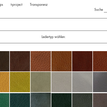
ps
t-project
Transparenz
Suche
Ledertyp wählen: