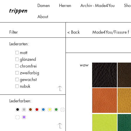
Damen
Herren
Archiv - Made4You
Sho
About
Filter
< Back
Made4You/Fissure f
Lederarten:
matt
glänzend
waw
chromfrei
zweifarbig
gewachst
nubuk
Lederfarben:
•
•
•
•
•
•
•
•
•
•