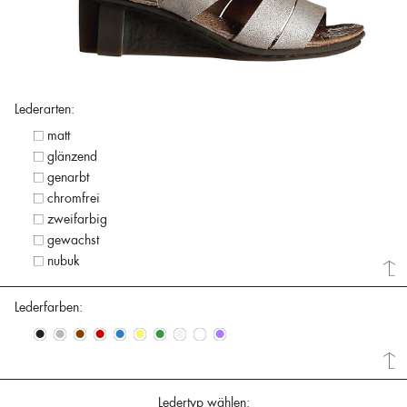
Lederarten:
matt
glänzend
genarbt
chromfrei
zweifarbig
gewachst
nubuk
Lederfarben:
•
•
•
•
•
•
•
•
•
•
Ledertyp wählen: