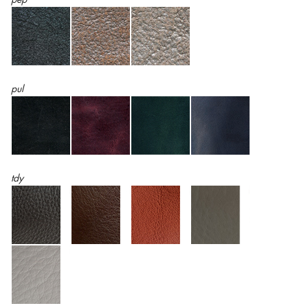
pul
tdy