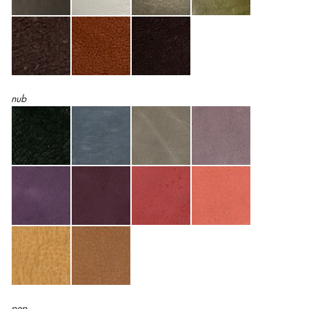
nub
pep