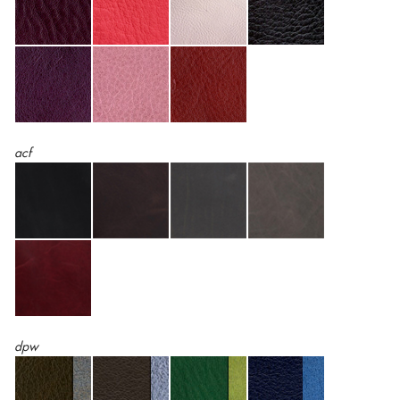
acf
dpw