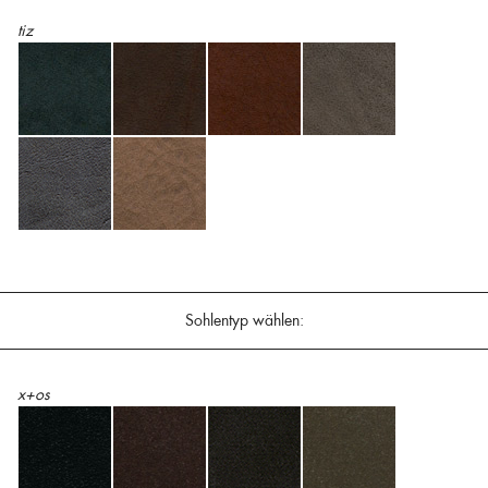
tiz
Sohlentyp wählen:
x+os