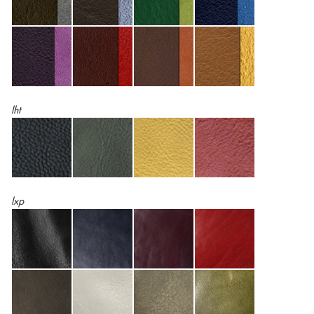
lht
lxp