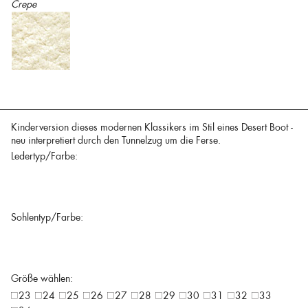
Crepe
Kinderversion dieses modernen Klassikers im Stil eines Desert Boot -
neu interpretiert durch den Tunnelzug um die Ferse.
Ledertyp/Farbe:
Sohlentyp/Farbe:
Größe wählen:
23
24
25
26
27
28
29
30
31
32
33