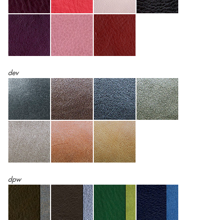
dev
dpw