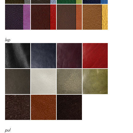
lxp
pul