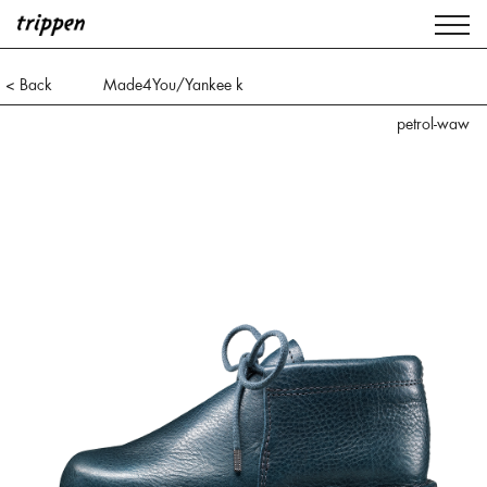
< Back
Made4You/Yankee k
petrol-waw