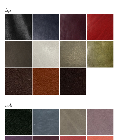
lxp
nub