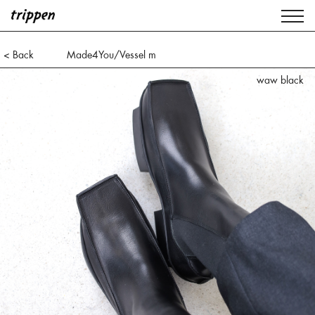
< Back
Made4You/Vessel m
waw black