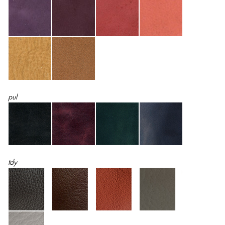
pul
tdy