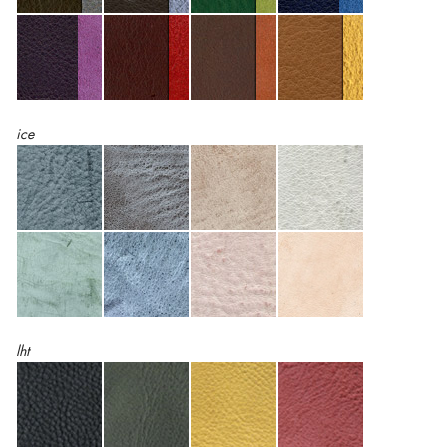
ice
lht