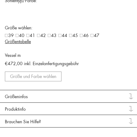
Sohlentyp/Farbe:
Größe wählen:
39
40
41
42
43
44
45
46
47
Größentabelle
Vessel m
€472,00
inkl. Einzelanfertigungsgebühr
Größe und Farbe wählen
Größeninfos
Produktinfo
Brauchen Sie Hilfe?