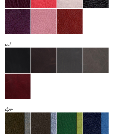
acf
dpw