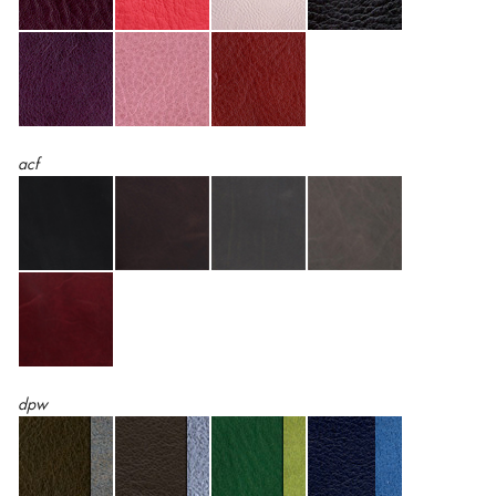
acf
dpw