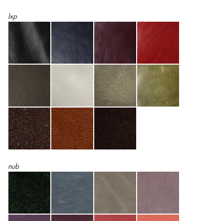
lxp
nub