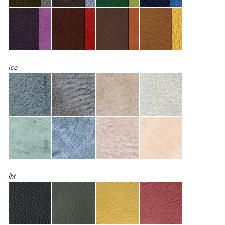
ice
lht