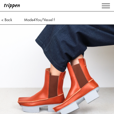
< Back
Made4You/Vessel f
waw brandy