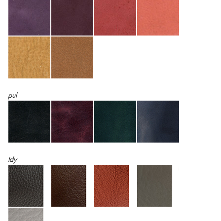
pul
tdy