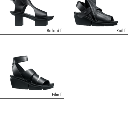
Bollard f
Rail f
Film f