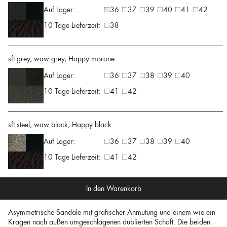
Auf Lager:
36
37
39
40
41
42
10 Tage Lieferzeit:
38
sft grey, waw grey, Happy morone
Auf Lager:
36
37
38
39
40
10 Tage Lieferzeit:
41
42
sft steel, waw black, Happy black
Auf Lager:
36
37
38
39
40
10 Tage Lieferzeit:
41
42
In den Warenkorb
Asymmetrische Sandale mit grafischer Anmutung und einem wie ein
Kragen nach außen umgeschlagenen dublierten Schaft. Die beiden