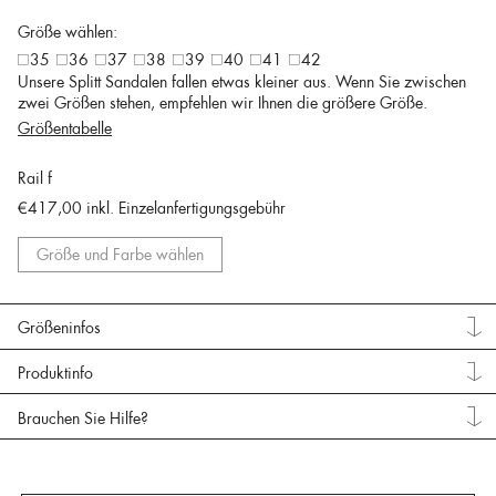
Größe wählen:
35
36
37
38
39
40
41
42
Unsere Splitt Sandalen fallen etwas kleiner aus. Wenn Sie zwischen
zwei Größen stehen, empfehlen wir Ihnen die größere Größe.
Größentabelle
Rail f
€417,00
inkl. Einzelanfertigungsgebühr
Größe und Farbe wählen
Größeninfos
Produktinfo
Brauchen Sie Hilfe?