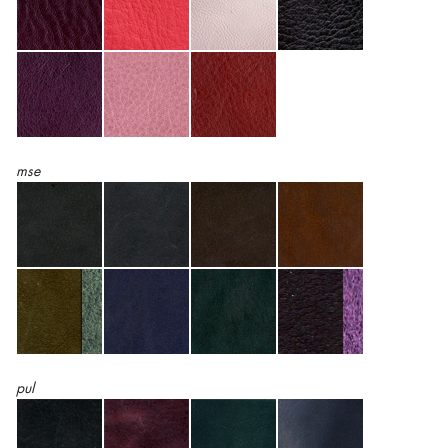
mse
pul