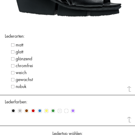
Lederarten:
matt
glatt
glänzend
chromfrei
weich
gewachst
nubuk
Lederfarben:
•
•
•
•
•
•
•
•
•
•
Ledertyp wählen: