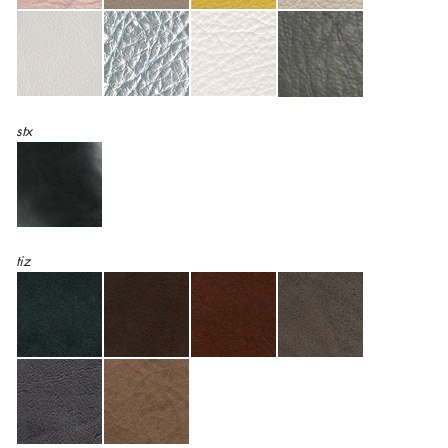
stx
tiz