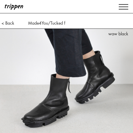
< Back
Made4You/Tucked f
waw black
waw black