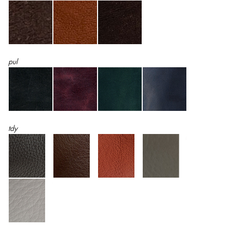
pul
tdy