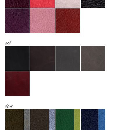
acf
dpw