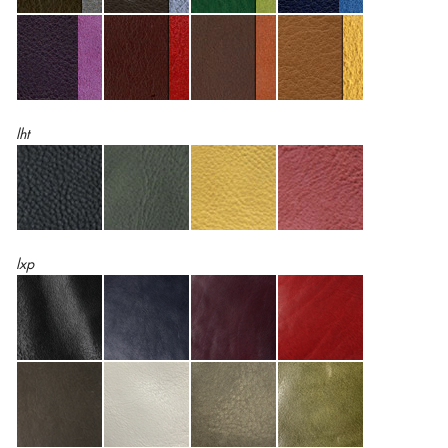
lht
lxp