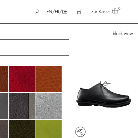
0
EN
/
FR
/
DE
Zur Kasse
black-waw