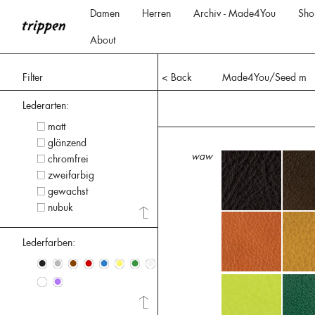
Damen
Herren
Archiv - Made4You
Sho
About
Filter
< Back
Made4You/Seed m
Lederarten:
matt
glänzend
waw
chromfrei
zweifarbig
gewachst
nubuk
Lederfarben:
•
•
•
•
•
•
•
•
•
•