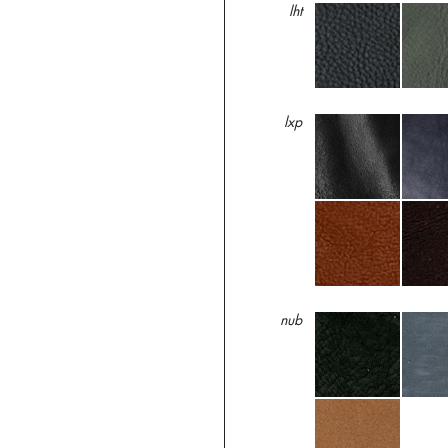
lht
lxp
nub