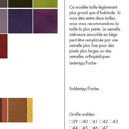
Ce modèle taille légèrement
plus grand que d'habitude. Si
vous êtes entre deux tailles,
nous vous recommandons la
taille la plus petite. La semelle
intérieure amovible en liège
peut être remplacée par une
semelle plus fine pour des
pieds plus larges ou des
semelles orthopédiques.
Ledertyp/Farbe:
Sohlentyp/Farbe:
Größe wählen:
39
40
41
42
43
44
45
46
47