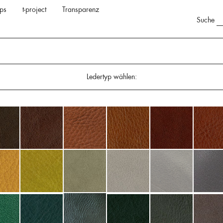
ps
t-project
Transparenz
Suche
Ledertyp wählen: