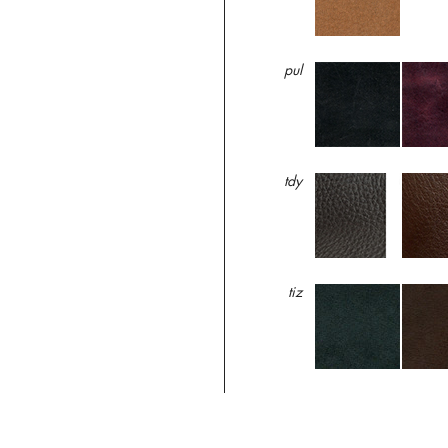
pul
tdy
tiz