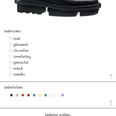
Lederarten:
matt
glänzend
chromfrei
zweifarbig
gewachst
nubuk
metallic
Lederfarben:
•
•
•
•
•
•
•
•
•
•
Ledertyp wählen: