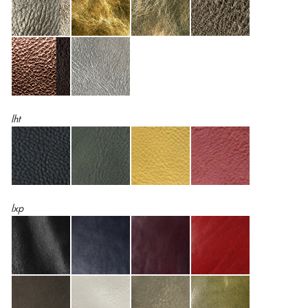
lht
lxp