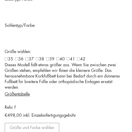
Sohlentyp/Farbe:
Größe wählen:
35
36
37
38
39
40
41
42
Dieses Modell fällt etwas größer aus. Wenn Sie zwischen zwei
Größen stehen, empfehlen wir Ihnen die kleinere Größe. Das
herausnehmbare Korkfußbett kann bei Bedarf durch ein dünneres
Fußbett für breitere Füße oder orthopädische Einlagen ersetzt
werden.
Größentabelle
Relic f
€498,00
inkl. Einzelanfertigungsgebühr
Größe und Farbe wählen