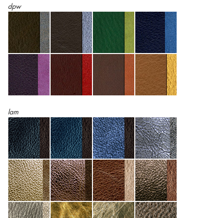
dpw
lam