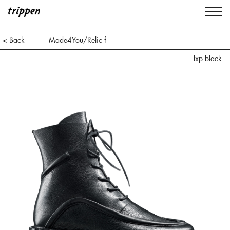
< Back
Made4You/Relic f
lxp black