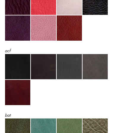
acf
bat