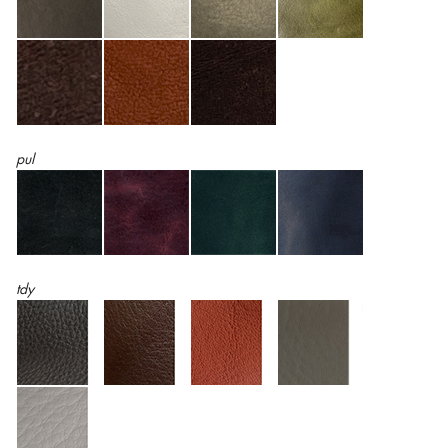
pul
tdy