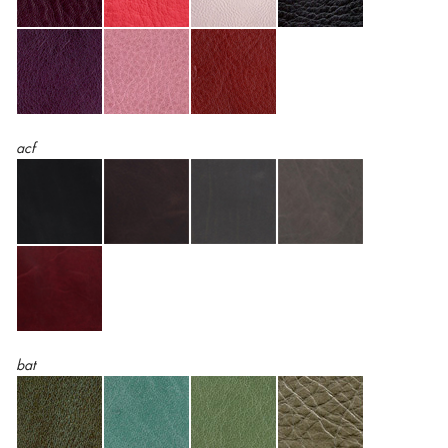
acf
bat