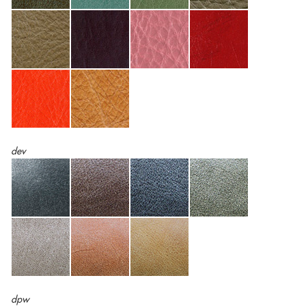
dev
dpw