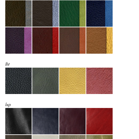
lht
lxp