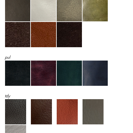
pul
tdy