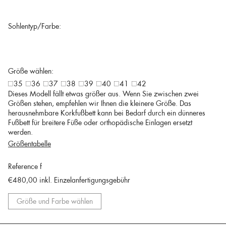
Sohlentyp/Farbe:
Größe wählen:
35
36
37
38
39
40
41
42
Dieses Modell fällt etwas größer aus. Wenn Sie zwischen zwei
Größen stehen, empfehlen wir Ihnen die kleinere Größe. Das
herausnehmbare Korkfußbett kann bei Bedarf durch ein dünneres
Fußbett für breitere Füße oder orthopädische Einlagen ersetzt
werden.
Größentabelle
Reference f
€480,00
inkl. Einzelanfertigungsgebühr
Größe und Farbe wählen