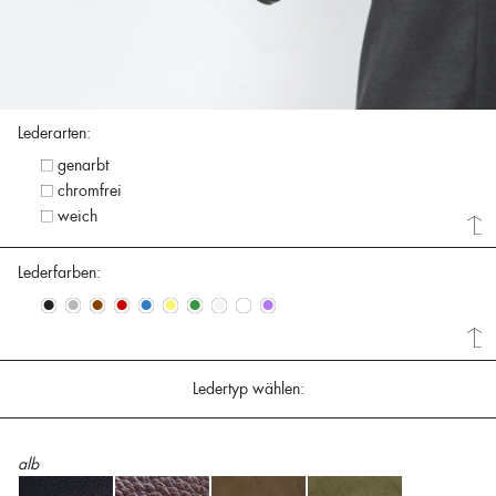
Lederarten:
genarbt
chromfrei
weich
Lederfarben:
•
•
•
•
•
•
•
•
•
•
Ledertyp wählen:
alb