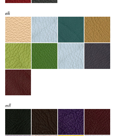
elk
mfl