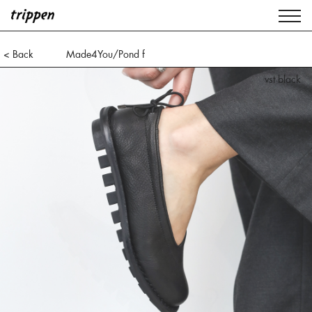
< Back
Made4You/Pond f
vst black