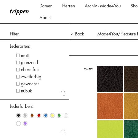
Damen
Herren
Archiv - Made4You
Sho
About
Filter
< Back
Made4You/Pleasure 
Lederarten:
matt
glänzend
waw
chromfrei
zweifarbig
gewachst
nubuk
Lederfarben:
•
•
•
•
•
•
•
•
•
•