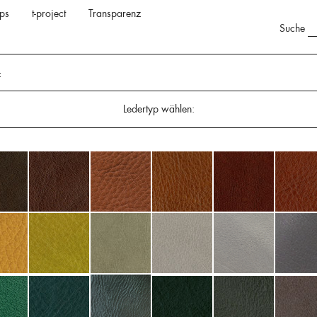
ps
t-project
Transparenz
Suche
f
Ledertyp wählen: