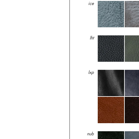
ice
lht
lxp
nub