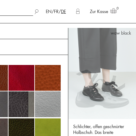
0
EN
/
FR
/
DE
Zur Kasse
waw black
Schlichter, offen geschnürter
Halbschuh. Das breite