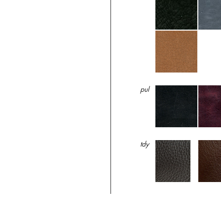
pul
tdy
tiz