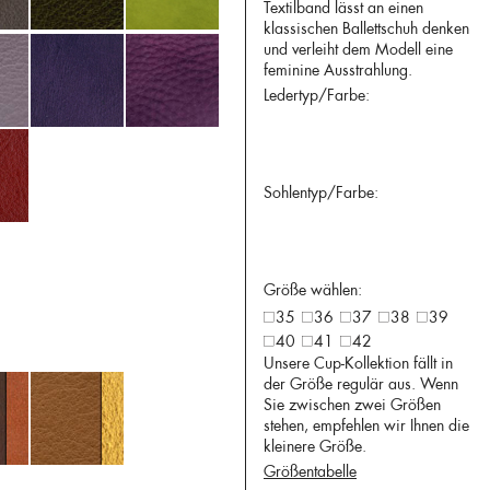
Textilband lässt an einen
klassischen Ballettschuh denken
und verleiht dem Modell eine
feminine Ausstrahlung.
Ledertyp/Farbe:
Sohlentyp/Farbe:
Größe wählen:
35
36
37
38
39
40
41
42
Unsere Cup-Kollektion fällt in
der Größe regulär aus. Wenn
Sie zwischen zwei Größen
stehen, empfehlen wir Ihnen die
kleinere Größe.
Größentabelle