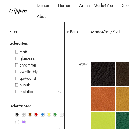
Damen
Herren
Archiv - Made4You
Sho
About
Filter
< Back
Made4You/Piz f
Lederarten:
matt
glänzend
waw
chromfrei
zweifarbig
gewachst
nubuk
metallic
Lederfarben:
•
•
•
•
•
•
•
•
•
•