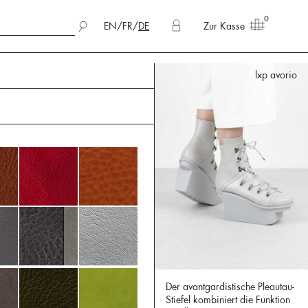
0
EN
/
FR
/
DE
Zur Kasse
lxp avorio
Der avantgardistische Pleautau-
Stiefel kombiniert die Funktion