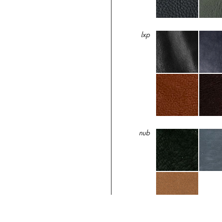
lxp
nub