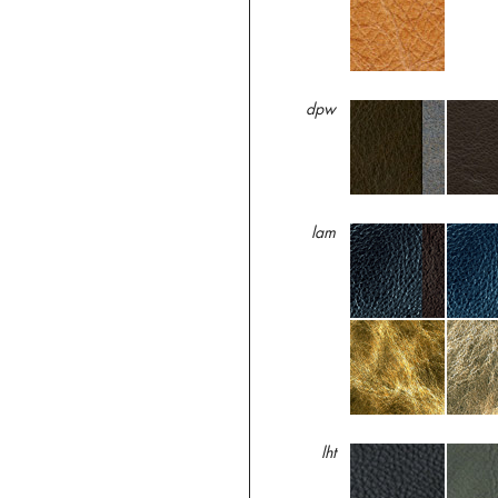
dpw
lam
lht