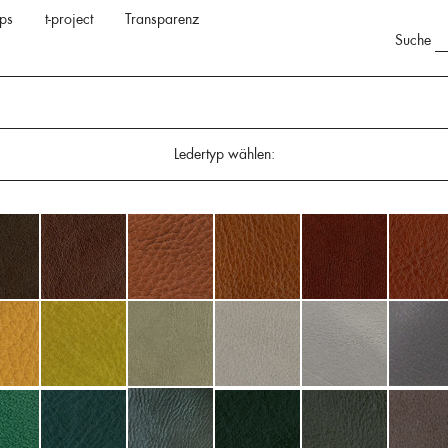
ps
t-project
Transparenz
Suche
Ledertyp wählen: