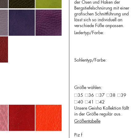
der Ösen und Haken der
Bergstiefelschnürung mit einer
grafischen Schnittführung und
lässt sich so individuell an
verschiede Füße anpassen.
Ledertyp/Farbe:
Sohlentyp/Farbe:
Größe wählen:
35
36
37
38
39
40
41
42
Unsere Geisha Kollektion fällt
in der Größe regulär aus.
Größentabelle
Piz f