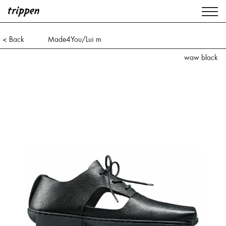
< Back
Made4You/Lui m
waw black