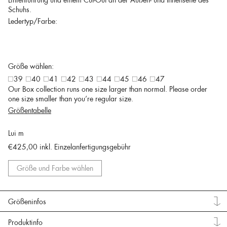
Schuhs.
Ledertyp/Farbe:
Größe wählen:
39
40
41
42
43
44
45
46
47
Our Box collection runs one size larger than normal. Please order
one size smaller than you’re regular size.
Größentabelle
Lui m
€425,00
inkl. Einzelanfertigungsgebühr
Größe und Farbe wählen
Größeninfos
Produktinfo