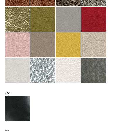
stx
tiz