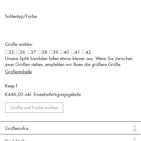
Sohlentyp/Farbe:
Größe wählen:
35
36
37
38
39
40
41
42
Unsere Splitt Sandalen fallen etwas kleiner aus. Wenn Sie zwischen
zwei Größen stehen, empfehlen wir Ihnen die größere Größe.
Größentabelle
Keep f
€446,00
inkl. Einzelanfertigungsgebühr
Größe und Farbe wählen
Größeninfos