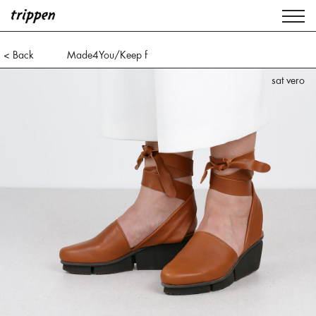
< Back
Made4You/Keep f
sat black