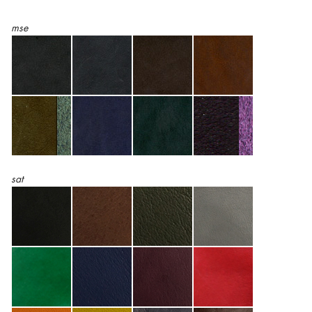
mse
sat