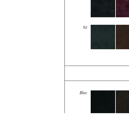
tiz
Bloc
Katmandu