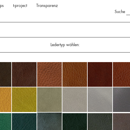
ps
t-project
Transparenz
Suche
Ledertyp wählen: