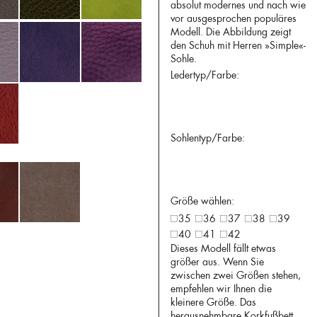
absolut modernes und nach wie
vor ausgesprochen populäres
Modell. Die Abbildung zeigt
den Schuh mit Herren »Simple«-
Sohle.
Ledertyp/Farbe:
Sohlentyp/Farbe:
Größe wählen:
35
36
37
38
39
40
41
42
Dieses Modell fällt etwas
größer aus. Wenn Sie
zwischen zwei Größen stehen,
empfehlen wir Ihnen die
kleinere Größe. Das
herausnehmbare Korkfußbett