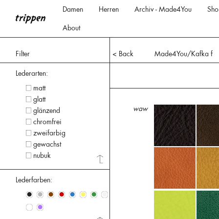
Damen
Herren
Archiv - Made4You
Sho
About
Filter
< Back
Made4You/Kafka f
Lederarten:
matt
glatt
waw
glänzend
chromfrei
zweifarbig
gewachst
nubuk
Lederfarben:
•
•
•
•
•
•
•
•
•
•