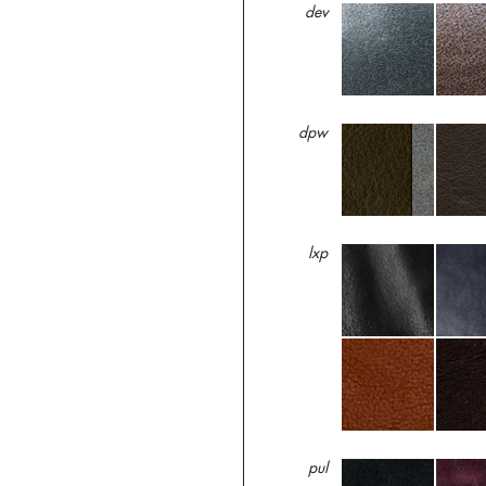
dev
dpw
lxp
pul