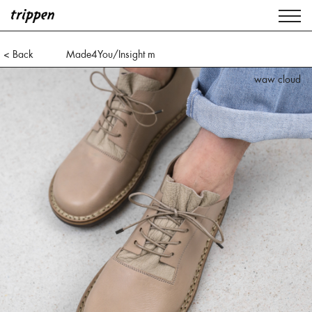
< Back
Made4You/Insight m
waw espresso
waw cloud