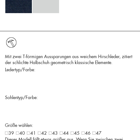
Mit zwei T-förmigen Aussparungen aus weichem Hirschleder, zitiert
der schlichte Halbschuh geometrisch klassische Elemente.
Ledertyp/Farbe:
Sohlentyp/Farbe:
Größe wählen:
39
40
41
42
43
44
45
46
47
Dieses Modell fällt etwas größer aus. Wenn Sie zwischen zwei