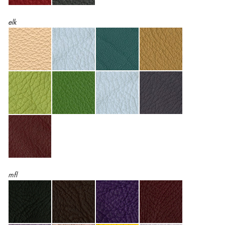
elk
mfl