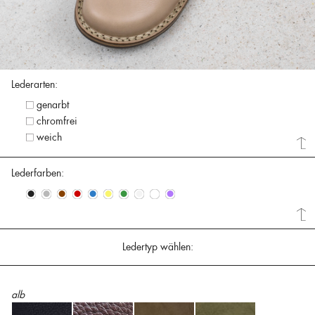
Lederarten:
genarbt
chromfrei
weich
Lederfarben:
•
•
•
•
•
•
•
•
•
•
Ledertyp wählen:
alb