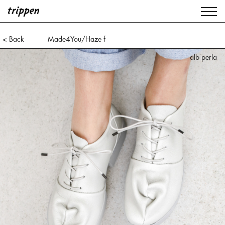
< Back
Made4You/Haze f
alb black