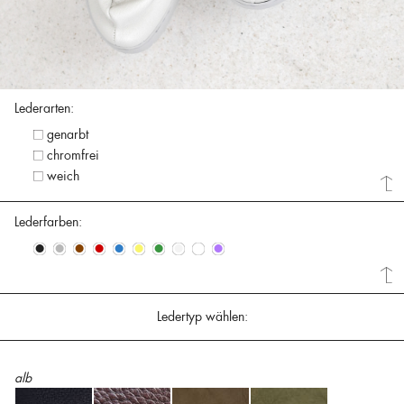
Lederarten:
genarbt
chromfrei
weich
Lederfarben:
•
•
•
•
•
•
•
•
•
•
Ledertyp wählen:
alb