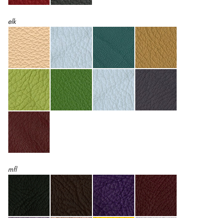
elk
mfl