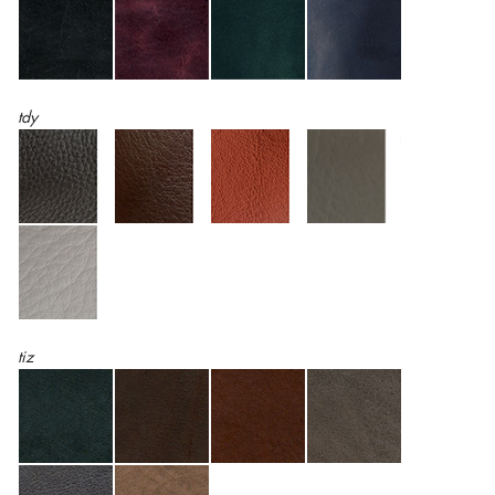
tdy
tiz