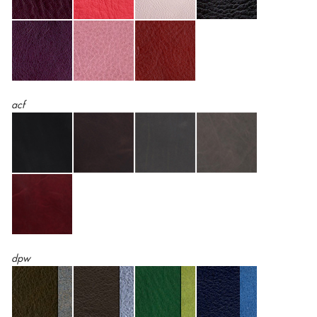
acf
dpw