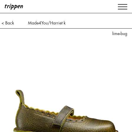
< Back
Made4You/Harriet k
lime-bug