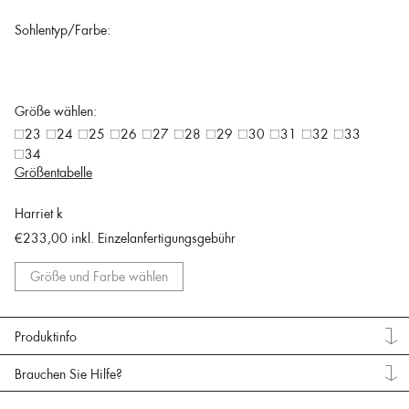
Sohlentyp/Farbe:
Größe wählen:
23
24
25
26
27
28
29
30
31
32
33
34
Größentabelle
Harriet k
€233,00
inkl. Einzelanfertigungsgebühr
Größe und Farbe wählen
Produktinfo
Brauchen Sie Hilfe?