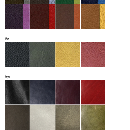
lht
lxp