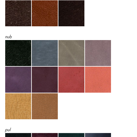
nub
pul