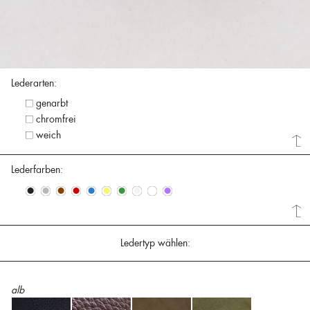
Lederarten:
genarbt
chromfrei
weich
Lederfarben:
•
•
•
•
•
•
•
•
•
•
Ledertyp wählen:
alb