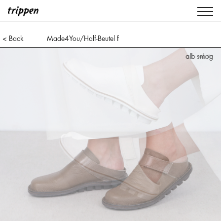
< Back
Made4You/Half-Beutel f
alb white