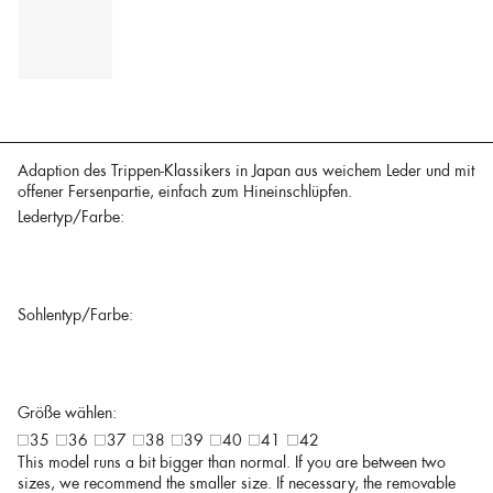
Adaption des Trippen-Klassikers in Japan aus weichem Leder und mit
offener Fersenpartie, einfach zum Hineinschlüpfen.
Ledertyp/Farbe:
Sohlentyp/Farbe:
Größe wählen:
35
36
37
38
39
40
41
42
This model runs a bit bigger than normal. If you are between two
sizes, we recommend the smaller size. If necessary, the removable