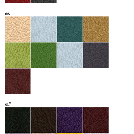
elk
mfl