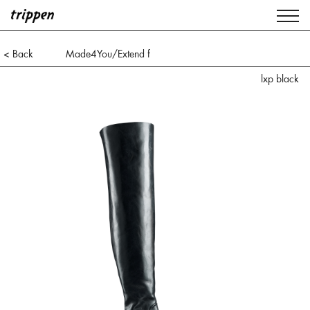
< Back
Made4You/Extend f
lxp black