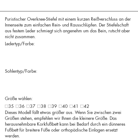
Puristischer Overknee-Stiefel mit einem kurzen Reißverschluss an der
Innenseite zum einfachen Rein- und Rausschlüpfen. Der Stiefelschaft
aus festem Leder schmiegt sich angenehm um das Bein, rutscht aber
nicht zusammen.
Ledertyp/Farbe:
Sohlentyp/Farbe:
Größe wählen:
35
36
37
38
39
40
41
42
Dieses Modell fällt etwas größer aus. Wenn Sie zwischen zwei
Größen stehen, empfehlen wir Ihnen die kleinere Größe. Das
herausnehmbare Korkfußbett kann bei Bedarf durch ein dünneres
Fußbett für breitere Füße oder orthopädische Einlagen ersetzt
werden.