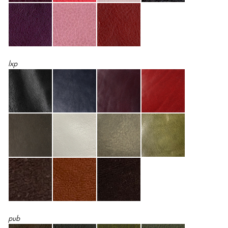
lxp
pub