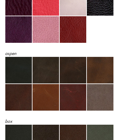
aspen
box