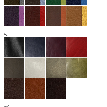
lxp
pul