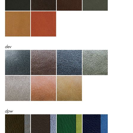
dev
dpw