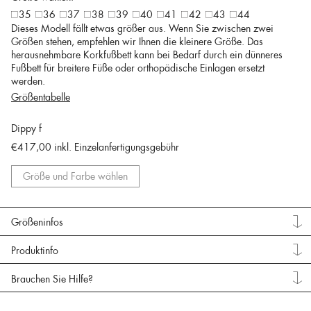
35
36
37
38
39
40
41
42
43
44
Dieses Modell fällt etwas größer aus. Wenn Sie zwischen zwei
Größen stehen, empfehlen wir Ihnen die kleinere Größe. Das
herausnehmbare Korkfußbett kann bei Bedarf durch ein dünneres
Fußbett für breitere Füße oder orthopädische Einlagen ersetzt
werden.
Größentabelle
Dippy f
€417,00
inkl. Einzelanfertigungsgebühr
Größe und Farbe wählen
Größeninfos
Produktinfo
Brauchen Sie Hilfe?