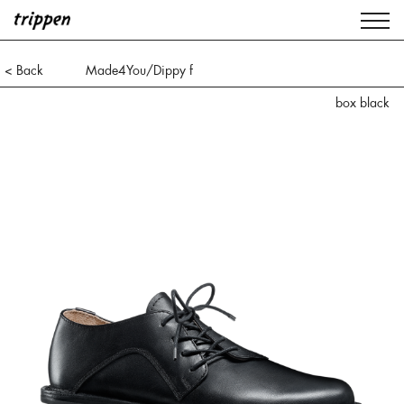
< Back
Made4You/Dippy f
box black