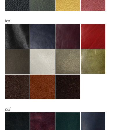
lxp
pul