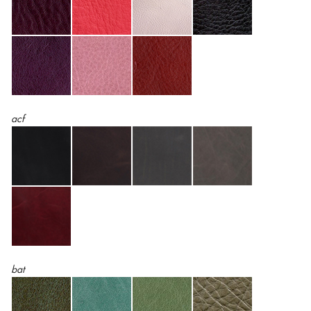
acf
bat