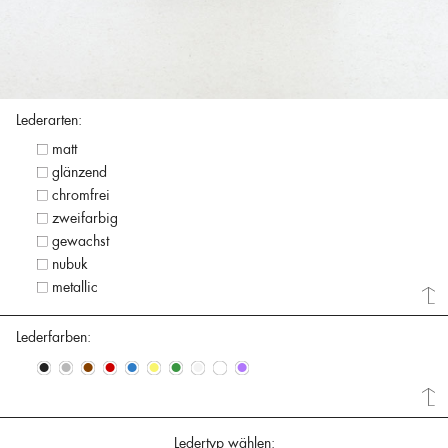
Lederarten:
matt
glänzend
chromfrei
zweifarbig
gewachst
nubuk
metallic
Lederfarben:
•
•
•
•
•
•
•
•
•
•
Ledertyp wählen: