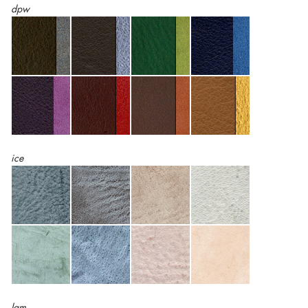
dpw
ice
lam