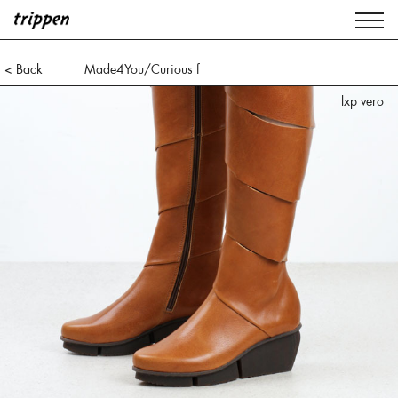
< Back
Made4You/Curious f
lxp vero