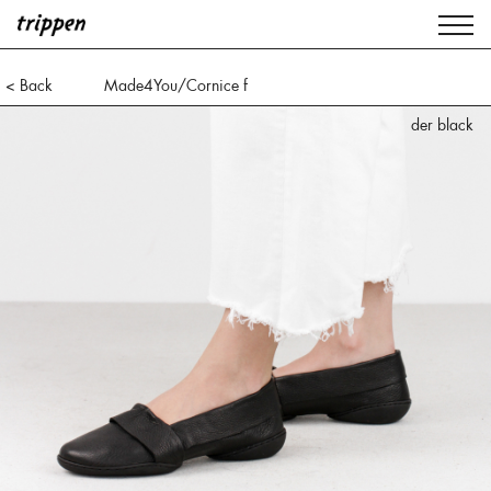
< Back
Made4You/Cornice f
der black
der black