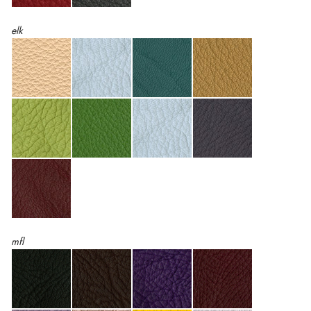
elk
mfl