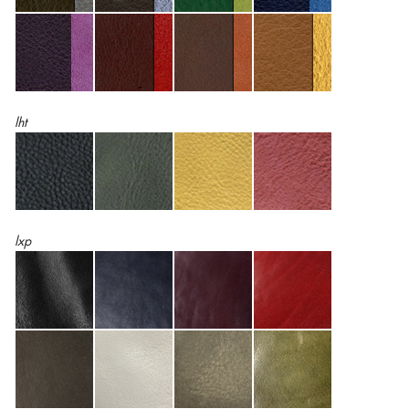
lht
lxp