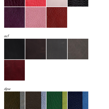
acf
dpw