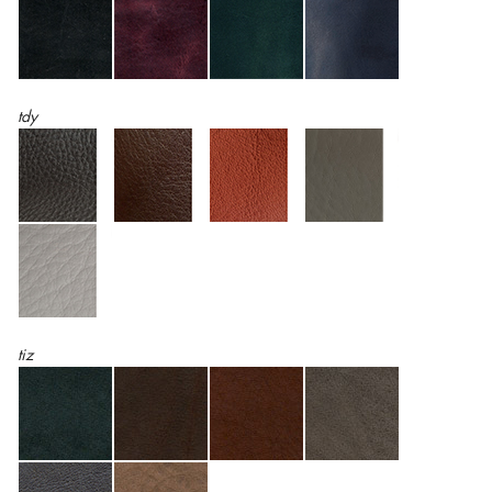
tdy
tiz