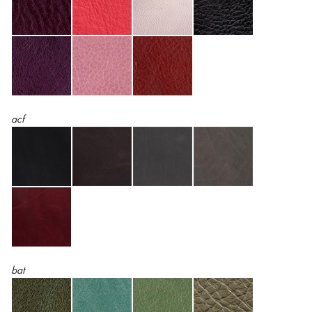
acf
bat