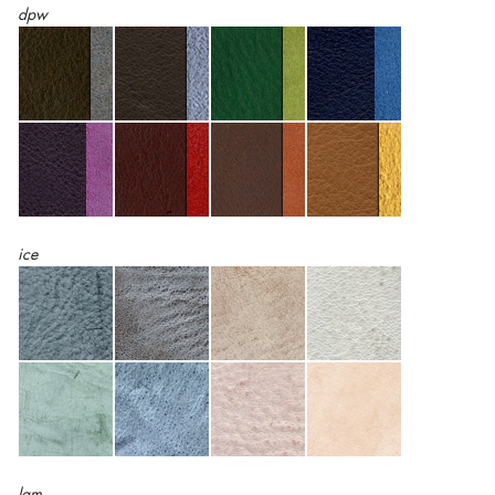
dpw
ice
lam