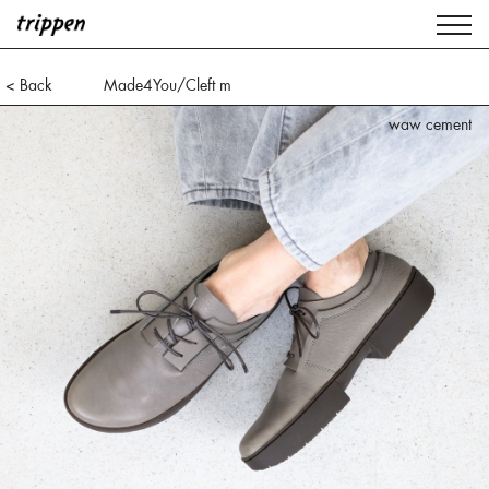
< Back
Made4You/Cleft m
waw cement