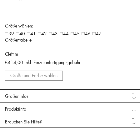
Größe wählen:
39
40
41
42
43
44
45
46
47
Größentabelle
Cleft m
€414,00
inkl. Einzelanfertigungsgebühr
Größe und Farbe wählen
Größeninfos
Produktinfo
Brauchen Sie Hilfe?