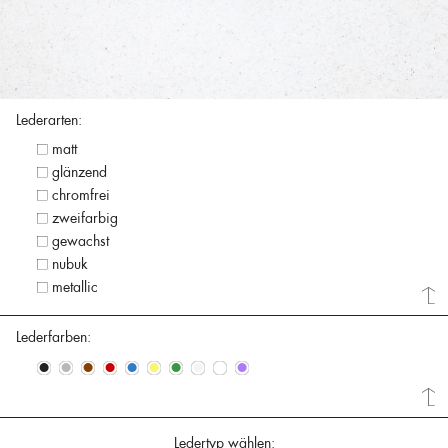
Lederarten:
matt
glänzend
chromfrei
zweifarbig
gewachst
nubuk
metallic
Lederfarben:
•
•
•
•
•
•
•
•
•
•
Ledertyp wählen: