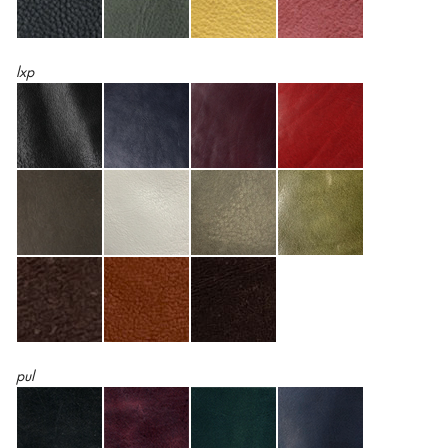
lxp
pul